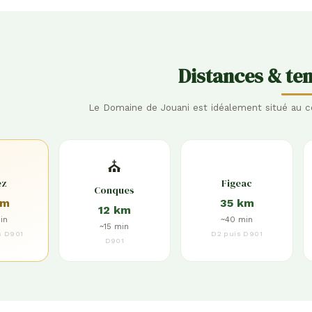
Distances & tem
Le Domaine de Jouani est idéalement situé au c
⛪
ez
Figeac
Conques
km
35 km
12 km
in
~40 min
~15 min
s D901
D2 puis D901
D901