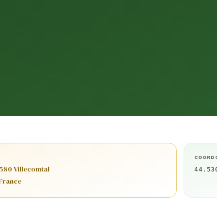
COORD
2580 Villecomtal
44.53
 France