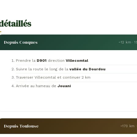
détaillés
Depuis Conques
~12 km · 
Prendre la
D901
direction
Villecomtal
Suivre la route le long de la
vallée du Dourdou
Traverser Villecomtal et continuer 2 km
Arrivée au hameau de
Jouani
Depuis Toulouse
~170 km ·