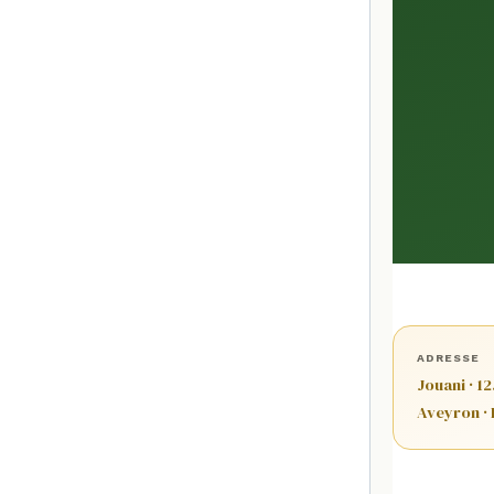
ADRESSE
Jouani · 1
Aveyron ·