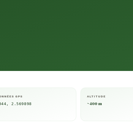
ONNÉES GPS
ALTITUDE
~400 m
044, 2.569898