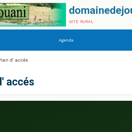
domainedejo
gite rural
Agenda
lan d' accés
d' accés