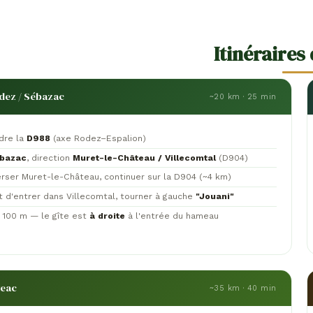
Itinéraires 
dez / Sébazac
~20 km · 25 min
dre la
D988
(axe Rodez–Espalion)
bazac
, direction
Muret-le-Château / Villecomtal
(D904)
erser Muret-le-Château, continuer sur la D904 (~4 km)
t d'entrer dans Villecomtal, tourner à gauche
"Jouani"
e 100 m — le gîte est
à droite
à l'entrée du hameau
geac
~35 km · 40 min