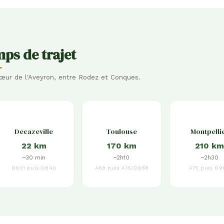
ps de trajet
œur de l'Aveyron, entre Rodez et Conques.
Decazeville
Toulouse
Montpelli
22 km
170 km
210 k
~30 min
~2h10
~2h30
D901 puis D840
A68 puis A75/D988
A75 puis D9