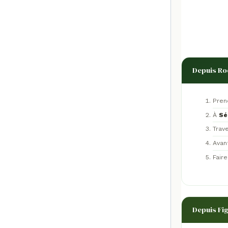
Depuis Ro
Pren
À
Sé
Trav
Avan
Fair
Depuis Fi