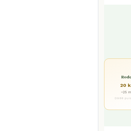
Rod
20 
~25 m
D988 pui