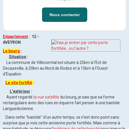
Nous contacter
Département
:
12 -
AVEYRON
Le bourg
:
Situation
:
La commune de Villecomtal est située à 25km à l'Est de
Decazeville, à 20km au Nord de Rodez et à 15km à l'Ouest
d'Espalion.
Le site fortifié
:
L'extérieur
:
Ayant regardé
la vue satellite
du bourg, je sais que sa forme
rectangulaire avec des rues en équerre fait penser à une bastide
Languedocienne.
Dans cette "bastide" d'un autre temps, ce n'est donc point sans
surprise que je vois cette ancienne porte fortifiée. Mais comme à
mon habitude, je découvre l'
extérieur de cette beauté
pour mieux la