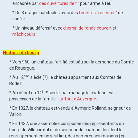
encadrée par
des ouvertures de tir
pour arme à feu.
* De 3 étages habitables avec des
fenêtres "récentes"
de
confort.
* Un niveau défensif avec
chemin de ronde couvert
et
mâchicoulis
.
Histoire du bourg
:
* Vers 960, un château fortifié est bâti sur la demande du Comte
de Rouergue.
ème
* Au 12
siècle (?), le château appartient aux Comtes de
Rodez.
ème
* Au début du 14
siècle, par mariage le château est
possession de la famille :
La Tour d'Auvergne
.
* En 1327, le château est vendu à Aymeric Rolland, seigneur de
Vallon.
* En 1437, une assemblée composée des représentants du
bourg de Villecomtal et du seigneur du château décident le
regroupement en un seul lieu, des nombreuses maisons (
et