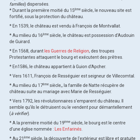
familles
) dispersées.
ème
* Durant la première moitié du 15
siècle, le nouveau site est
fortifié, sous la protection du château.
* En 1539, le château est vendu à François de Montvallat.
ème
* Au milieu du 16
siècle, le château est possession d'Audouin
de Guirard.
* En 1568, durant
les Guerres de Religion
, des troupes
Protestantes attaquent le bourg et exécutent des prêtres.
* En1586, le château appartient à Guion d'Apcher.
* Vers 1611, François de Rességuier est seigneur de Villecomtal.
ème
* Au milieu du 17
siècle,, la famille de Natte récupère de
château suite au mariage avec Marie de Rességuier.
* Vers 1792, les révolutionnaires s'emparent du château. Il
semble qu'ils le détruisent ou le vendent pour démantellement
(
à vérifier
).
ème
* A la première moitié du 19
siècle, le bourg est le centre
d'une église nommée :
Les Enfarinés
.
ème
* Au 21
siècle, la découverte de l'extérieur est libre et gratuite