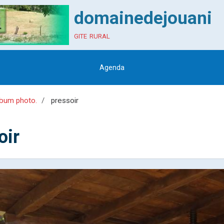
domainedejouani
gite rural
Agenda
bum photo.
pressoir
oir